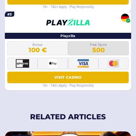
18+ · T&Cs Apply · Play Responsibly
#3
Playzilla
Bonus
Free Spins
100 €
500
VISIT CASINO
18+ · T&Cs Apply · Play Responsibly
RELATED ARTICLES