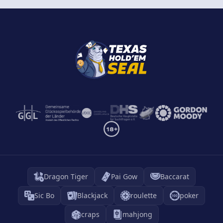
Dragon Tiger
Pai Gow
Baccarat
Sic Bo
Blackjack
roulette
poker
craps
mahjong