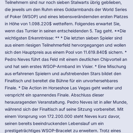
Teilnehmern sind nur noch sieben Stalwarts übrig geblieben,
die jeweils um den Ruhm eines Goldarmbands der World Series
of Poker (WSOP) und eines lebensverändernden ersten Platzes
in Höhe von 1.098.220$ wetteifern. Folgendes erwartet Sie,
wenn das Turnier in seinen entscheidenden 5. Tag geht. **Die
wichtigsten Erkenntnisse: ** * Die letzten sieben Spieler sind
aus einem riesigen Teilnehmerfeld hervorgegangen und wollen
sich den Hauptpreis aus einem Pool von 11.619.840$ sichern. *
Pedro Neves führt das Feld mit einem deutlichen Chipvorteil an
und hat sein erstes WSOP-Armband im Visier. * Eine Mischung
aus erfahrenen Spielern und aufstrebenden Stars bildet den
Finaltisch und bereitet die Bühne für ein unvorhersehbares
Finale. * Die Action im Horseshoe Las Vegas geht weiter und
verspricht ein spannendes Finale. Abschluss dieser
herausragenden Veranstaltung. Pedro Neves ist in aller Munde,
während sich der Finaltisch auf seine Sitzung vorbereitet. Mit
einem Vorsprung von 172.200.000 steht Neves kurz davor,
seinen bereits beeindruckenden Lebenslauf um ein
prestigeträchtiges WSOP-Bracelet zu erweitern. Trotz eines