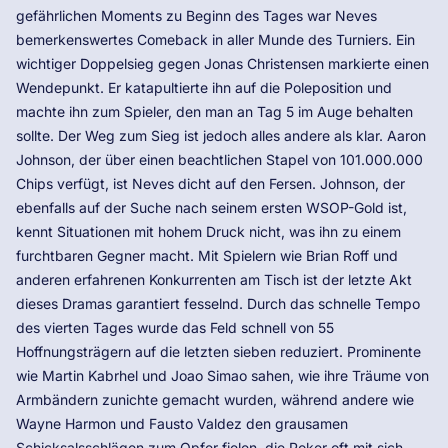
gefährlichen Moments zu Beginn des Tages war Neves
bemerkenswertes Comeback in aller Munde des Turniers. Ein
wichtiger Doppelsieg gegen Jonas Christensen markierte einen
Wendepunkt. Er katapultierte ihn auf die Poleposition und
machte ihn zum Spieler, den man an Tag 5 im Auge behalten
sollte. Der Weg zum Sieg ist jedoch alles andere als klar. Aaron
Johnson, der über einen beachtlichen Stapel von 101.000.000
Chips verfügt, ist Neves dicht auf den Fersen. Johnson, der
ebenfalls auf der Suche nach seinem ersten WSOP-Gold ist,
kennt Situationen mit hohem Druck nicht, was ihn zu einem
furchtbaren Gegner macht. Mit Spielern wie Brian Roff und
anderen erfahrenen Konkurrenten am Tisch ist der letzte Akt
dieses Dramas garantiert fesselnd. Durch das schnelle Tempo
des vierten Tages wurde das Feld schnell von 55
Hoffnungsträgern auf die letzten sieben reduziert. Prominente
wie Martin Kabrhel und Joao Simao sahen, wie ihre Träume von
Armbändern zunichte gemacht wurden, während andere wie
Wayne Harmon und Fausto Valdez den grausamen
Schicksalsschlägen zum Opfer fielen, die Poker oft mit sich