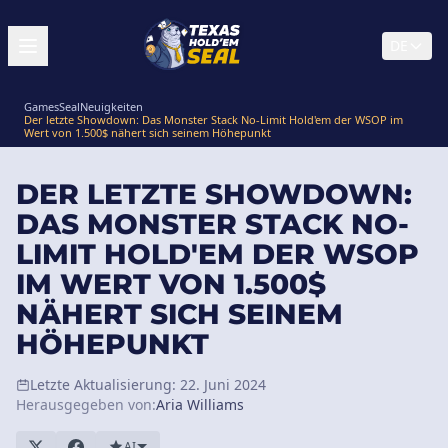
DE
GamesSeal
Neuigkeiten
Der letzte Showdown: Das Monster Stack No-Limit Hold'em der WSOP im
Wert von 1.500$ nähert sich seinem Höhepunkt
DER LETZTE SHOWDOWN:
DAS MONSTER STACK NO-
LIMIT HOLD'EM DER WSOP
IM WERT VON 1.500$
NÄHERT SICH SEINEM
HÖHEPUNKT
Letzte Aktualisierung: 22. Juni 2024
Herausgegeben von:
Aria Williams
AI