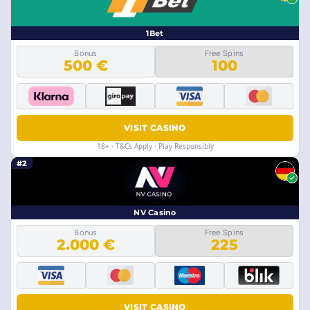
1Bet
Bonus
Free Spins
500 €
100
VISIT CASINO
18+ · T&Cs Apply · Play Responsibly
#2
NV Casino
Bonus
Free Spins
2.000 €
225
VISIT CASINO