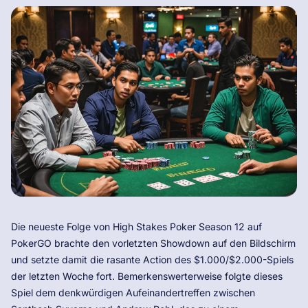
Die neueste Folge von High Stakes Poker Season 12 auf
PokerGO brachte den vorletzten Showdown auf den Bildschirm
und setzte damit die rasante Action des $1.000/$2.000-Spiels
der letzten Woche fort. Bemerkenswerterweise folgte dieses
Spiel dem denkwürdigen Aufeinandertreffen zwischen