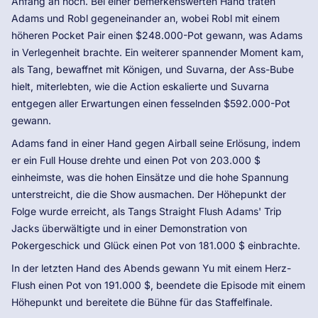
Anfang an hoch. Bei einer bemerkenswerten Hand traten
Adams und Robl gegeneinander an, wobei Robl mit einem
höheren Pocket Pair einen $248.000-Pot gewann, was Adams
in Verlegenheit brachte. Ein weiterer spannender Moment kam,
als Tang, bewaffnet mit Königen, und Suvarna, der Ass-Bube
hielt, miterlebten, wie die Action eskalierte und Suvarna
entgegen aller Erwartungen einen fesselnden $592.000-Pot
gewann.
Adams fand in einer Hand gegen Airball seine Erlösung, indem
er ein Full House drehte und einen Pot von 203.000 $
einheimste, was die hohen Einsätze und die hohe Spannung
unterstreicht, die die Show ausmachen. Der Höhepunkt der
Folge wurde erreicht, als Tangs Straight Flush Adams' Trip
Jacks überwältigte und in einer Demonstration von
Pokergeschick und Glück einen Pot von 181.000 $ einbrachte.
In der letzten Hand des Abends gewann Yu mit einem Herz-
Flush einen Pot von 191.000 $, beendete die Episode mit einem
Höhepunkt und bereitete die Bühne für das Staffelfinale.