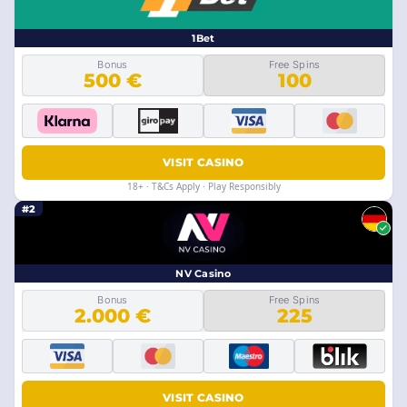
1Bet
Bonus
Free Spins
500 €
100
VISIT CASINO
18+ · T&Cs Apply · Play Responsibly
#2
NV Casino
Bonus
Free Spins
2.000 €
225
VISIT CASINO