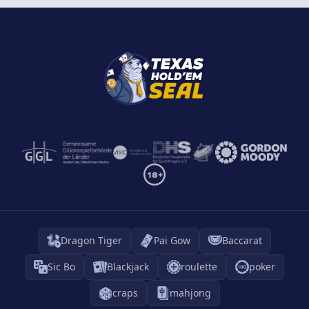
Dragon Tiger
Pai Gow
Baccarat
Sic Bo
Blackjack
roulette
poker
craps
mahjong