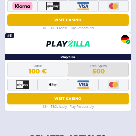
VISIT CASINO
18+ · T&Cs Apply · Play Responsibly
#3
Playzilla
Bonus
Free Spins
100 €
500
VISIT CASINO
18+ · T&Cs Apply · Play Responsibly