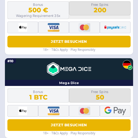
Bonus
Free Spins
500 €
200
Wagering Requirement 35x
JETZT BESUCHEN
18+ · T&Cs Apply · Play Responsibly
#10
Mega Dice
Bonus
Free Spins
1 BTC
50
JETZT BESUCHEN
18+ · T&Cs Apply · Play Responsibly