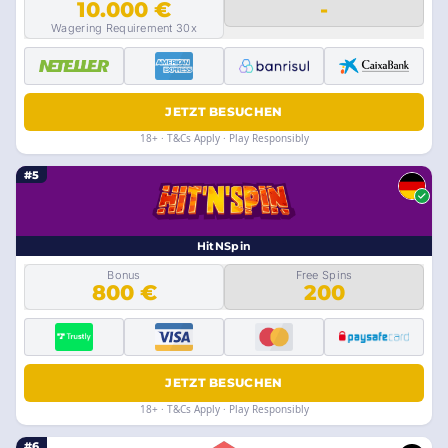
10.000 €
-
Wagering Requirement 30x
JETZT BESUCHEN
18+ · T&Cs Apply · Play Responsibly
#5
HitNSpin
Bonus
Free Spins
800 €
200
JETZT BESUCHEN
18+ · T&Cs Apply · Play Responsibly
#6