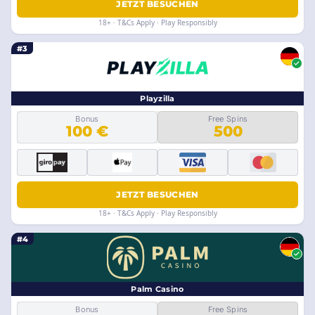
JETZT BESUCHEN
18+ · T&Cs Apply · Play Responsibly
#3
Playzilla
Bonus
Free Spins
100 €
500
JETZT BESUCHEN
18+ · T&Cs Apply · Play Responsibly
#4
Palm Casino
Bonus
Free Spins