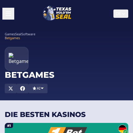
DE
GamesSeal
Software
Betgames
BETGAMES
AI
DIE BESTEN KASINOS
#1