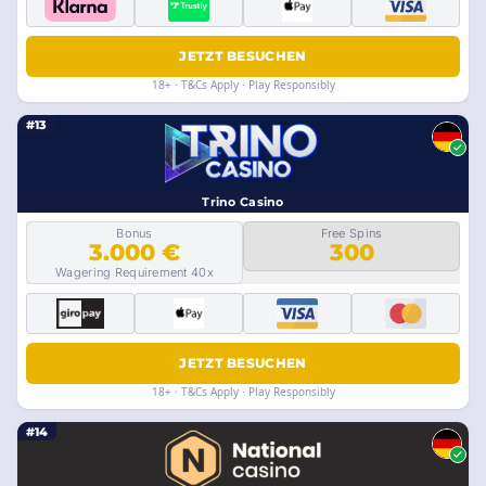
JETZT BESUCHEN
18+ · T&Cs Apply · Play Responsibly
#13
Trino Casino
Bonus
Free Spins
3.000 €
300
Wagering Requirement 40x
JETZT BESUCHEN
18+ · T&Cs Apply · Play Responsibly
#14